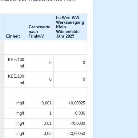
Ist-Wert WW
Werksausgang
Grenzwerte
Klein
nach
Wüstenfelde
Einheit
TrinkwV
Jahr 2025
KBE/100
0
0
ml
KBE/100
0
0
ml
mg/l
0,001
<0,00025
mg/l
1
0,036
mg/l
0,01
<0,0030
mg/l
0,05
<0,00050