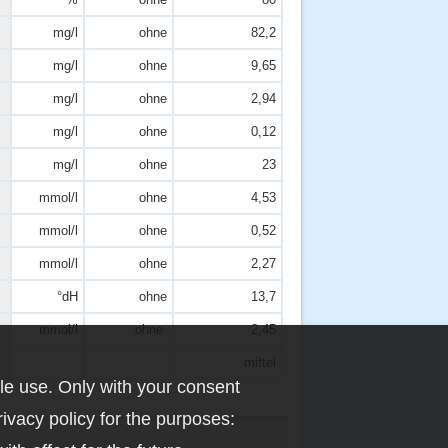
mg/l
ohne
82,2
mg/l
ohne
9,65
mg/l
ohne
2,94
mg/l
ohne
0,12
mg/l
ohne
23
mmol/l
ohne
4,53
mmol/l
ohne
0,52
mmol/l
ohne
2,27
°dH
ohne
13,7
mmol/l
ohne
2,45
mittel
le use. Only with your consent
rivacy policy for the purposes: