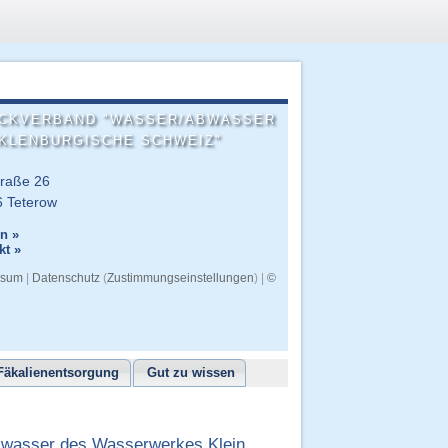
CKVERBAND "WASSER/ABWASSER
KLENBURGISCHE SCHWEIZ"
raße 26
 Teterow
on »
kt »
ssum
|
Datenschutz
(
Zustimmungseinstellungen
) |
©
Fäkalienentsorgung
Gut zu wissen
kwasser des Wasserwerkes Klein