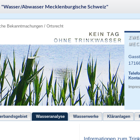
"Wasser/Abwasser Mecklenburgische Schweiz"
iche Bekanntmachungen / Ortsrecht
ZWE
MEC
Gasst
17166
Telef
Konta
Impre
erbandsgebiet
Wasseranalyse
Wasserwerke
Kläranlagen
Informationen zum Trin