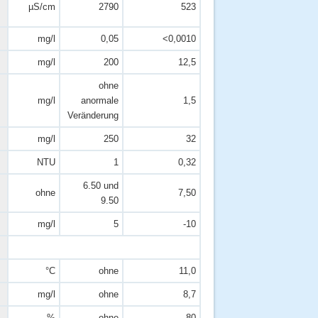
µS/cm
2790
523
mg/l
0,05
<0,0010
mg/l
200
12,5
ohne
mg/l
anormale
1,5
Veränderung
mg/l
250
32
NTU
1
0,32
6.50 und
ohne
7,50
9.50
mg/l
5
-10
°C
ohne
11,0
mg/l
ohne
8,7
%
ohne
80